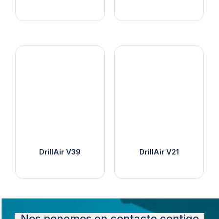
DrillAir V39
DrillAir V21
Nos ponemos en contacto contigo