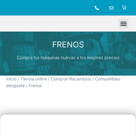
TIENDA ONLINE
FRENOS
Compra tus máquinas nuevas a los mejores precios
Inicio
/
Tienda online
/
Comprar Recambios
/
Consumibles
desgaste
/ Frenos