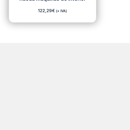
122,29
€
(+ IVA)