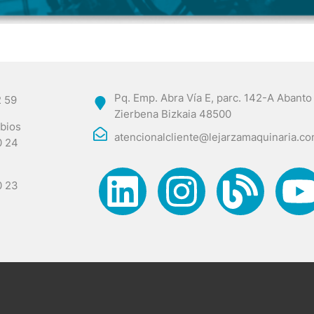
Pq. Emp. Abra Vía E, parc. 142-A Abanto
2 59
Zierbena Bizkaia 48500
bios
atencionalcliente@lejarzamaquinaria.c
0 24
0 23