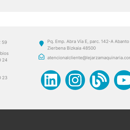
Pq. Emp. Abra Vía E, parc. 142-A Abanto
2 59
Zierbena Bizkaia 48500
bios
atencionalcliente@lejarzamaquinaria.c
0 24
0 23