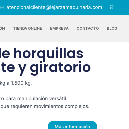
atencionalcliente@lejarzamaquinaria.com
ÓN
TIENDA ONLINE
EMPRESA
CONTACTO
BLOG
e horquillas
e y giratorio
kg a 1.500 kg.
ro para manipulación versátil.
 que requieren movimientos complejos.
Más información