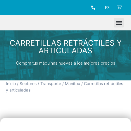
TIENDA ONLINE
CARRETILLAS RETRÁCTILES Y
ARTICULADAS
Compra tus máquinas nuevas a los mejores precios
Inicio
/
Sectores
/
Transporte
/
Manitou
/ Carretillas retráctiles
y articuladas