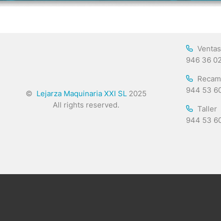
Ventas
946 36 0
Recam
944 53 6
©
Lejarza Maquinaria XXI SL
2025
All rights reserved.
Taller
944 53 6