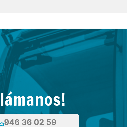
Llámanos!
946 36 02 59