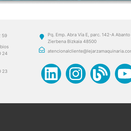
Pq. Emp. Abra Vía E, parc. 142-A Abanto
2 59
Zierbena Bizkaia 48500
bios
atencionalcliente@lejarzamaquinaria.c
0 24
0 23