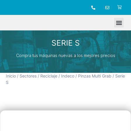
TIENDA ONLINE
SERIE S
Compra tus máquinas nuevas a los mejores precios
Inicio
/
Sectores
/
Reciclaje
/
Indeco
/
Pinzas Multi Grab
/ Serie
S