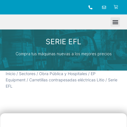
TIENDA ONLINE
SERIE EFL
Compra tus máquinas nuevas a los mejores precios
Inicio
/
Sectores
/
Obra Pública y Hospitales
/
EP
Equipment
/
Carretillas contrapesadas eléctricas Litio
/ Serie
EFL