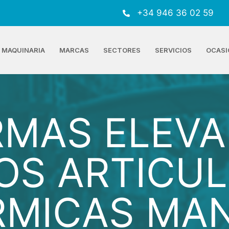
+34 946 36 02 59
MAQUINARIA
MARCAS
SECTORES
SERVICIOS
OCASI
RMAS ELEVA
OS ARTICU
RMICAS MA