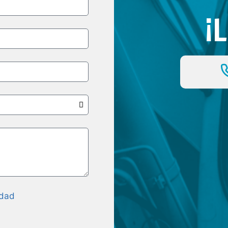
¡
idad