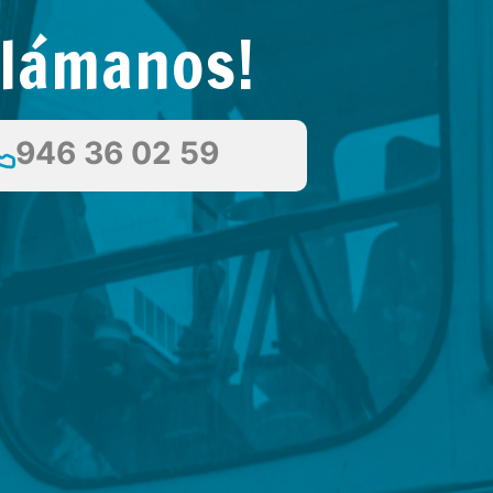
Llámanos!
946 36 02 59