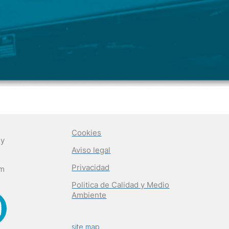
Cookies
 y
Aviso legal
Privacidad
om
Politica de Calidad y Medio
Ambiente
site map