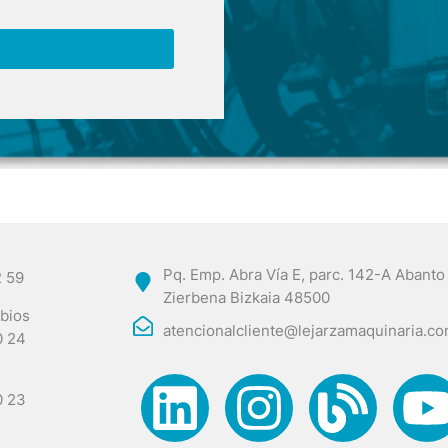
Pq. Emp. Abra Vía E, parc. 142-A Abanto
2 59
Zierbena Bizkaia 48500
bios
atencionalcliente@lejarzamaquinaria.c
0 24
0 23