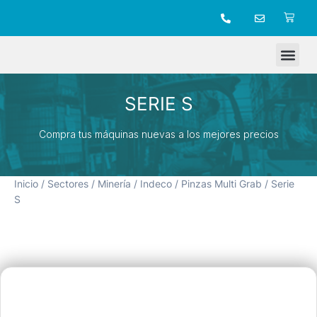
TIENDA ONLINE
SERIE S
Compra tus máquinas nuevas a los mejores precios
Inicio
/
Sectores
/
Minería
/
Indeco
/
Pinzas Multi Grab
/ Serie
S