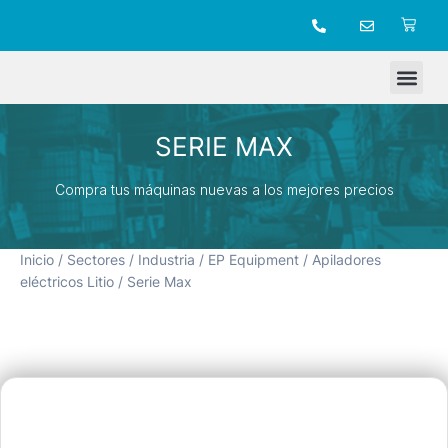
TIENDA ONLINE
SERIE MAX
Compra tus máquinas nuevas a los mejores precios
Inicio
/
Sectores
/
Industria
/
EP Equipment
/
Apiladores
eléctricos Litio
/ Serie Max