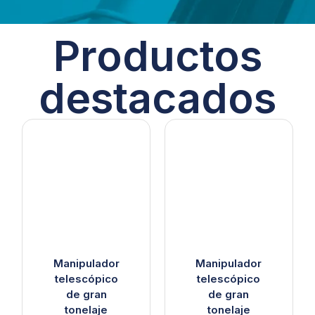
Productos
destacados
Manipulador
Manipulador
telescópico
telescópico
de gran
de gran
tonelaje
tonelaje