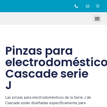
TIENDA ONLINE
Pinzas para
electrodoméstic
Cascade serie
J
Las pinzas para electrodomésticos de la Serie J de
Cascade están diseñadas específicamente para