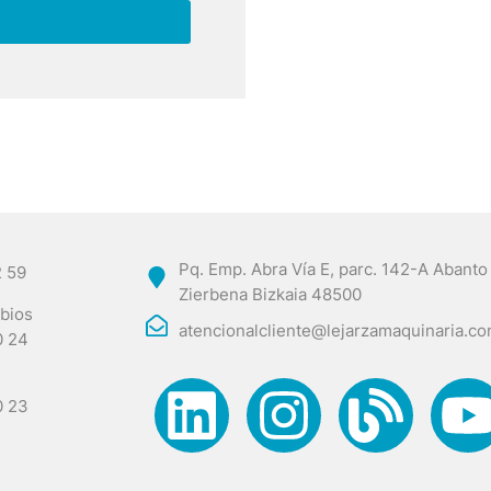
Pq. Emp. Abra Vía E, parc. 142-A Abanto
2 59
Zierbena Bizkaia 48500
bios
atencionalcliente@lejarzamaquinaria.c
0 24
0 23