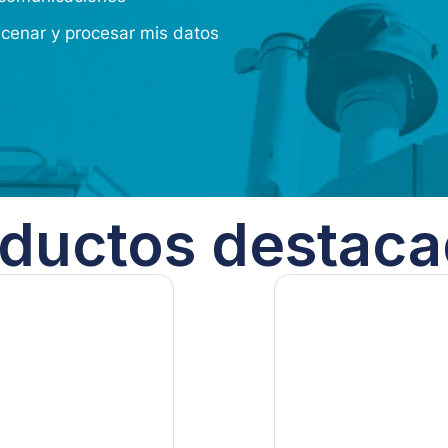
acenar y procesar mis datos
ductos destac