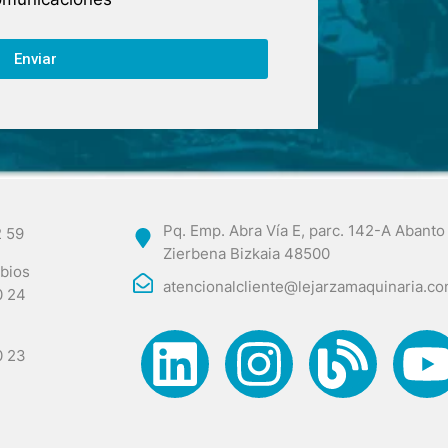
Enviar
Pq. Emp. Abra Vía E, parc. 142-A Abanto
2 59
Zierbena Bizkaia 48500
bios
atencionalcliente@lejarzamaquinaria.c
0 24
0 23