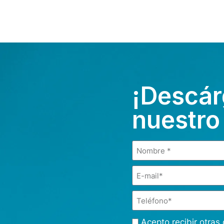
¡Descár
nuestro
Acepto recibir otra