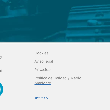
Cookies
 y
Aviso legal
Privacidad
om
Politica de Calidad y Medio
Ambiente
site map