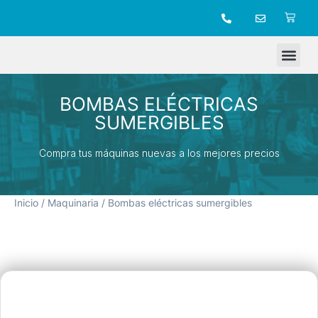
TIENDA ONLINE
BOMBAS ELÉCTRICAS
SUMERGIBLES
Compra tus máquinas nuevas a los mejores precios
Inicio
/
Maquinaria
/ Bombas eléctricas sumergibles