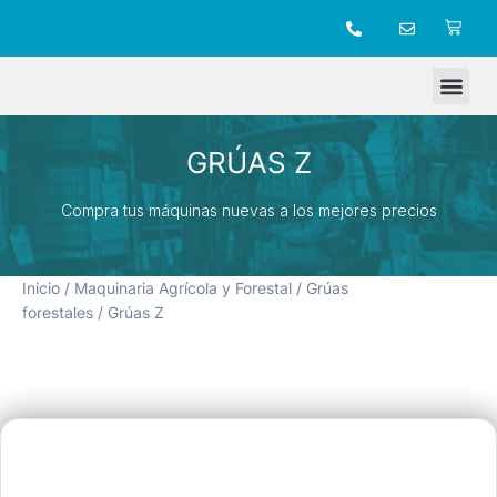
TIENDA ONLINE
GRÚAS Z
Compra tus máquinas nuevas a los mejores precios
Inicio
/
Maquinaria Agrícola y Forestal
/
Grúas
forestales
/ Grúas Z