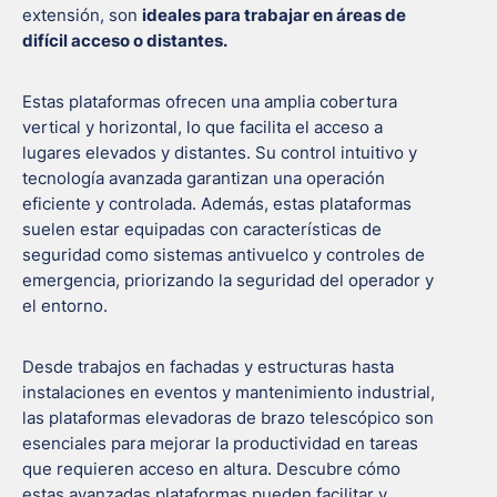
extensión, son
ideales para trabajar en áreas de
difícil acceso o distantes.
Estas plataformas ofrecen una amplia cobertura
vertical y horizontal, lo que facilita el acceso a
lugares elevados y distantes. Su control intuitivo y
tecnología avanzada garantizan una operación
eficiente y controlada. Además, estas plataformas
suelen estar equipadas con características de
seguridad como sistemas antivuelco y controles de
emergencia, priorizando la seguridad del operador y
el entorno.
Desde trabajos en fachadas y estructuras hasta
instalaciones en eventos y mantenimiento industrial,
las plataformas elevadoras de brazo telescópico son
esenciales para mejorar la productividad en tareas
que requieren acceso en altura. Descubre cómo
estas avanzadas plataformas pueden facilitar y