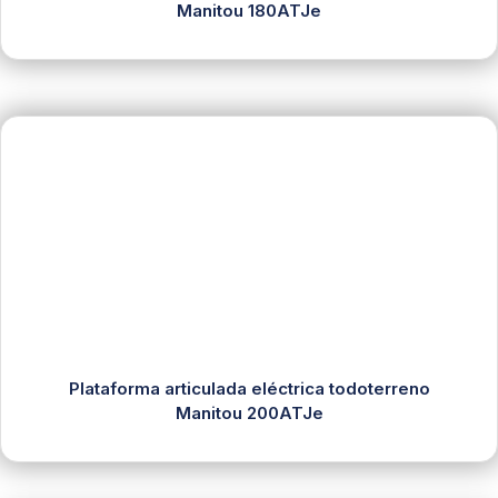
Manitou 180ATJe
Plataforma articulada eléctrica todoterreno
Manitou 200ATJe