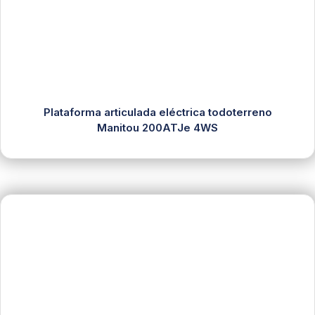
Plataforma articulada eléctrica todoterreno
Manitou 200ATJe 4WS