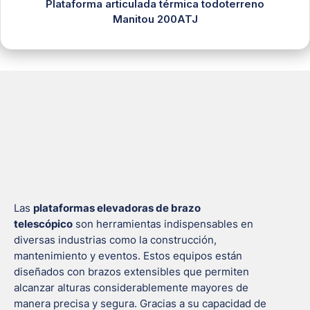
Plataforma articulada térmica todoterreno
Manitou 200ATJ
Las
plataformas elevadoras de brazo
telescópico
son herramientas indispensables en
diversas industrias como la construcción,
mantenimiento y eventos. Estos equipos están
diseñados con brazos extensibles que permiten
alcanzar alturas considerablemente mayores de
manera precisa y segura. Gracias a su capacidad de