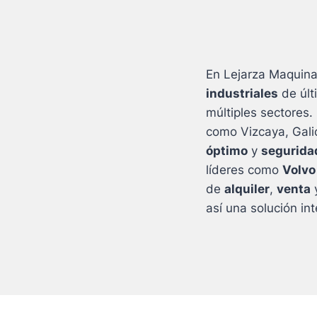
En Lejarza Maquin
industriales
de últ
múltiples sectores.
como Vizcaya, Galic
óptimo
y
segurida
líderes como
Volvo
de
alquiler
,
venta
así una solución in