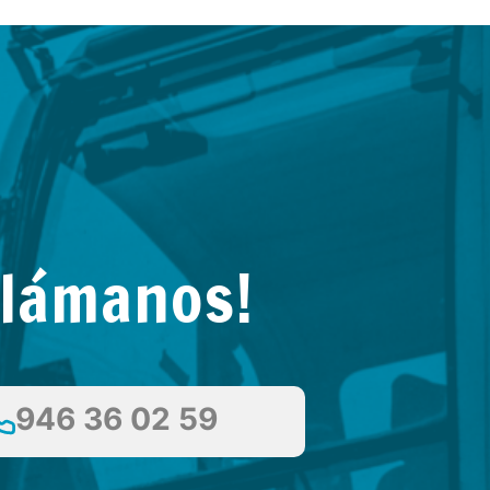
Llámanos!
946 36 02 59