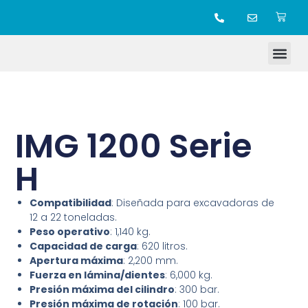
TIENDA ONLINE
IMG 1200 Serie
H
Compatibilidad
: Diseñada para excavadoras de
12 a 22 toneladas.
Peso operativo
: 1,140 kg.
Capacidad de carga
: 620 litros.
Apertura máxima
: 2,200 mm.
Fuerza en lámina/dientes
: 6,000 kg.
Presión máxima del cilindro
: 300 bar.
Presión máxima de rotación
: 100 bar.