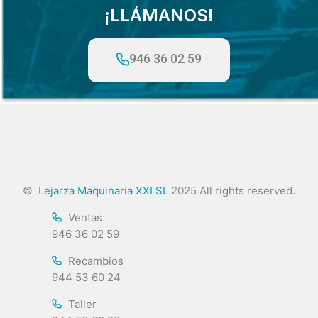
¡LLÁMANOS!
946 36 02 59
©
Lejarza Maquinaria XXI SL
2025 All rights reserved.
Ventas
946 36 02 59
Recambios
944 53 60 24
Taller