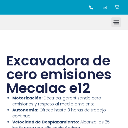
TIENDA ONLINE
Excavadora de
cero emisiones
Mecalac e12
Motorización:
Eléctrica, garantizando cero
emisiones y respeto al medio ambiente.
Autonomía:
Ofrece hasta 8 horas de trabajo
continuo.
Velocidad de Desplazamiento:
Alcanza los 25