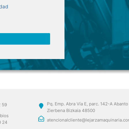
idad
Pq. Emp. Abra Vía E, parc. 142-A Abanto
2 59
Zierbena Bizkaia 48500
bios
atencionalcliente@lejarzamaquinaria.c
0 24