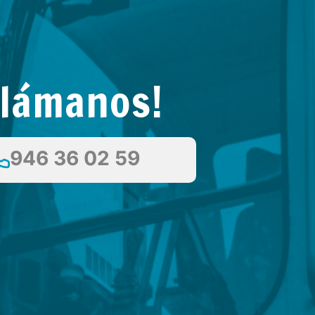
Llámanos!
946 36 02 59