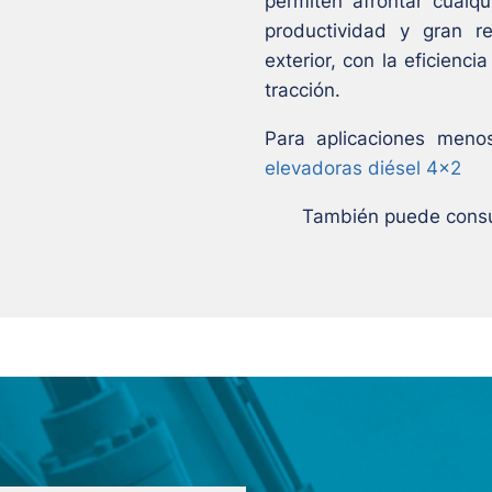
permiten afrontar cualqu
productividad y gran r
exterior, con la eficienc
tracción.
Para aplicaciones meno
elevadoras diésel 4×2
También puede consu