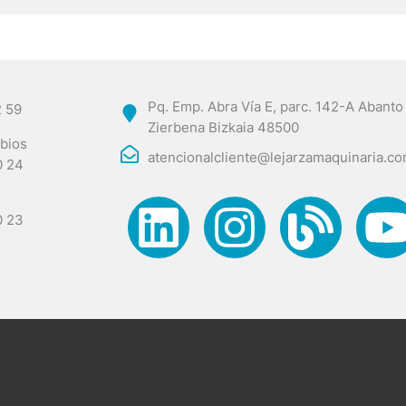
Pq. Emp. Abra Vía E, parc. 142-A Abanto
2 59
Zierbena Bizkaia 48500
bios
atencionalcliente@lejarzamaquinaria.c
0 24
0 23