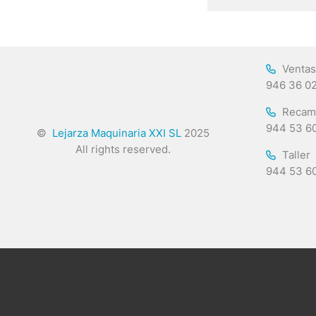
Ventas
946 36 0
Recam
944 53 6
©
Lejarza Maquinaria XXI SL
2025
All rights reserved.
Taller
944 53 6