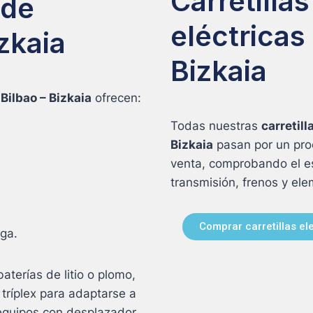
Carretilla
 de
eléctricas
zkaia
Bizkaia
Bilbao – Bizkaia
ofrecen:
Todas nuestras
carretil
Bizkaia
pasan por un proc
venta, comprobando el es
transmisión, frenos y el
Comprar carretillas el
ga.
aterías de litio o plomo,
tríplex para adaptarse a
equipos con desplazador