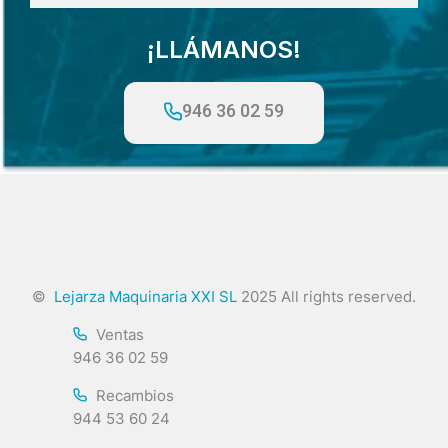
¡LLÁMANOS!
946 36 02 59
©
Lejarza Maquinaria XXI SL
2025 All rights reserved.
Ventas
946 36 02 59
Recambios
944 53 60 24