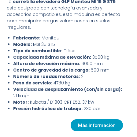
La
carretilla elevadora GLP Manitou MI 15 G ST5
esta equipada con tecnología avanzada y
accesorios compatibles, esta máquina es perfecta
para manipular cargas voluminosas en suelos
irregulares.
Fabricante:
Manitou
Modelo:
MSI 35 ST5
Tipo de combustible:
Diésel
Capacidad máxima de elevación:
3500 kg
Altura de elevación máxima:
6000 mm
Centro de gravedad de la carga:
500 mm
Número de ruedas motoras:
2
Peso de servicio:
4780 kg
Velocidad de desplazamiento (con/sin carga):
21 km/h
Motor:
Kubota / D1803 CRT E5B, 37 kW
Presión hidráulica de trabajo:
230 bar
Más información