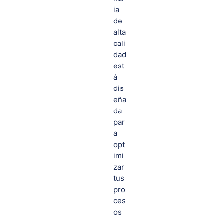
ia
de
alta
cali
dad
est
á
dis
eña
da
par
a
opt
imi
zar
tus
pro
ces
os