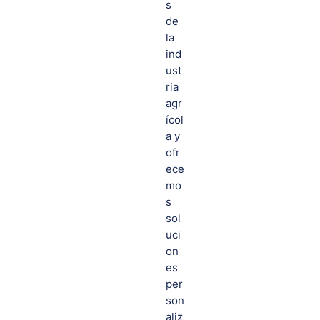
s
de
la
ind
ust
ria
agr
ícol
a y
ofr
ece
mo
s
sol
uci
on
es
per
son
aliz