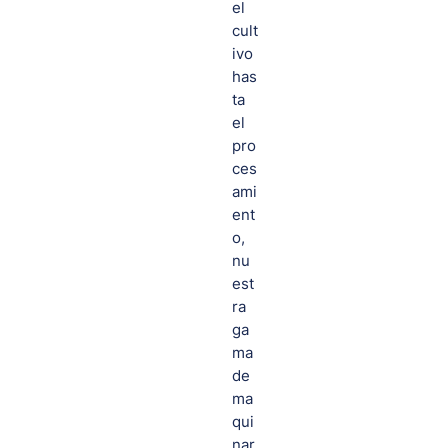
el
cult
ivo
has
ta
el
pro
ces
ami
ent
o,
nu
est
ra
ga
ma
de
ma
qui
nar