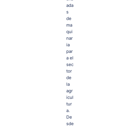
ada
s
de
ma
qui
nar
ia
par
a el
sec
tor
de
la
agr
icul
tur
a.
De
sde