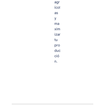
agr
ícol
as
y
ma
xim
izar
tu
pro
duc
ció
n.